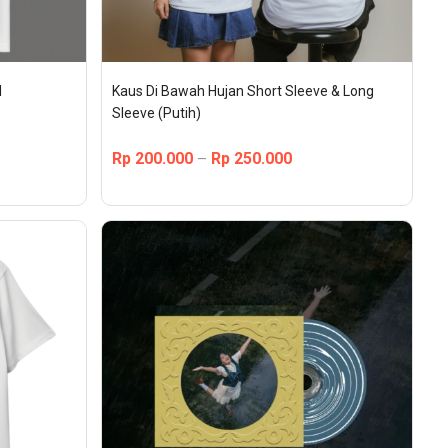
 
Kaus Di Bawah Hujan Short Sleeve & Long 
Sleeve (Putih)
Rp
200.000
Rp
250.000
–