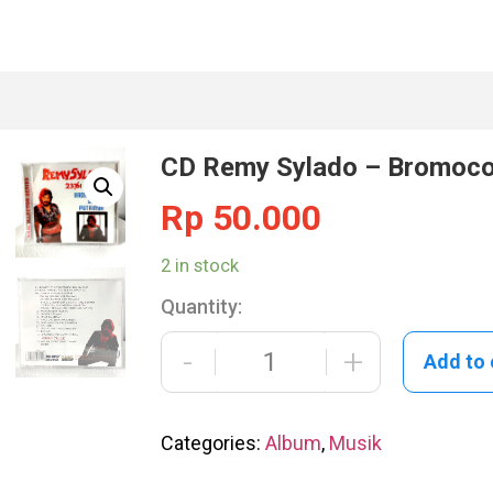
CD Remy Sylado – Bromoco
Rp
50.000
2 in stock
Quantity:
-
+
Add to 
Categories:
Album
,
Musik