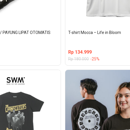
N / PAYUNG LIPAT OTOMATIS
T-shirt Mocca – Life in Bloom
Rp
134.999
Rp
180.000
-25%