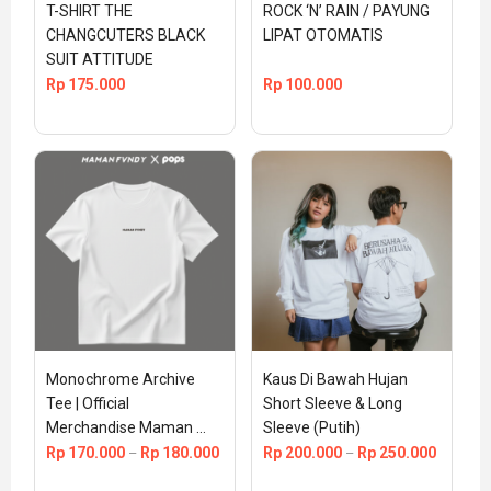
T-SHIRT THE 
ROCK ‘N’ RAIN / PAYUNG 
CHANGCUTERS BLACK 
LIPAT OTOMATIS
SUIT ATTITUDE
Rp
175.000
Rp
100.000
Monochrome Archive 
Kaus Di Bawah Hujan 
Tee | Official 
Short Sleeve & Long 
Merchandise Maman 
Sleeve (Putih)
Fvndy
Rp
170.000
Rp
180.000
Rp
200.000
Rp
250.000
–
–