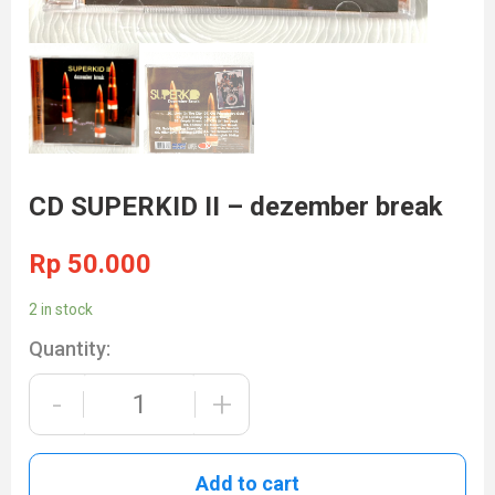
CD SUPERKID II – dezember break
Rp
50.000
2 in stock
Quantity:
-
+
Add to cart