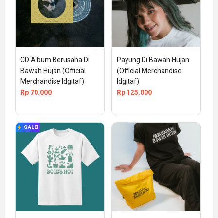
CD Album Berusaha Di 
Payung Di Bawah Hujan 
Bawah Hujan (Official 
(Official Merchandise 
Merchandise Idgitaf)
Idgitaf)
Rp
70.000
Rp
125.000
SALE!