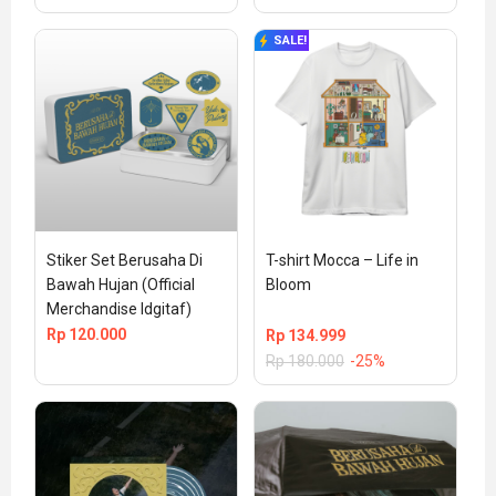
SALE!
Stiker Set Berusaha Di 
T-shirt Mocca – Life in 
Bawah Hujan (Official 
Bloom
Merchandise Idgitaf)
Rp
120.000
Rp
134.999
Rp
180.000
-25%