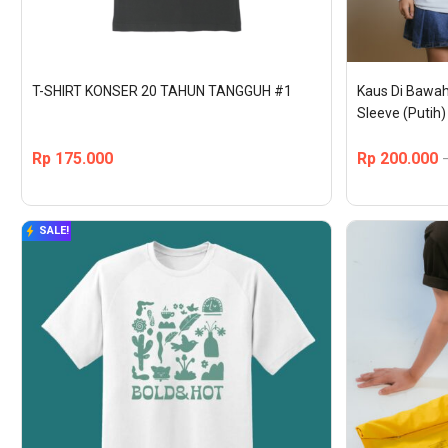
T-SHIRT KONSER 20 TAHUN TANGGUH #1
Kaus Di Bawah
Sleeve (Putih)
Rp
175.000
Rp
200.000
SALE!