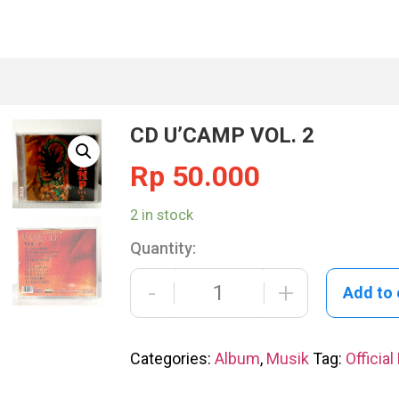
CD U’CAMP VOL. 2
Rp
50.000
2 in stock
Quantity:
-
+
Add to 
Categories:
Album
,
Musik
Tag:
Officia