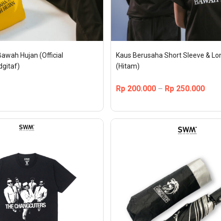
Bawah Hujan (Official 
Kaus Berusaha Short Sleeve & Lon
dgitaf)
(Hitam)
Rp
200.000
Rp
250.000
–