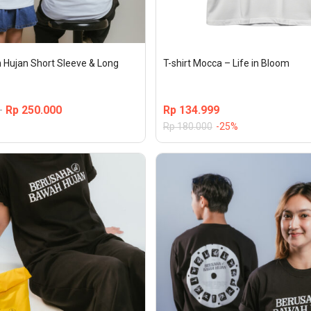
 Hujan Short Sleeve & Long 
T-shirt Mocca – Life in Bloom
Rp
250.000
Rp
134.999
–
Rp
180.000
-25%