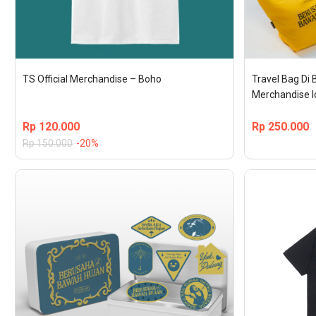
TS Official Merchandise – Boho
Travel Bag Di 
Merchandise I
Rp
120.000
Rp
250.000
Rp
150.000
-20%