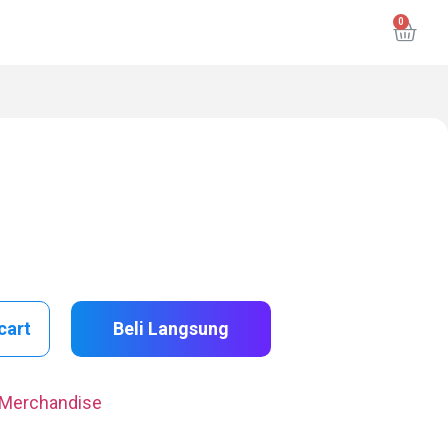
cart
Beli Langsung
l Merchandise