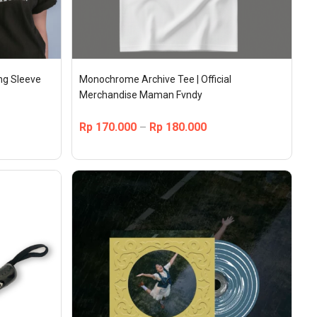
g Sleeve 
Monochrome Archive Tee | Official 
Merchandise Maman Fvndy
Rp
170.000
Rp
180.000
–