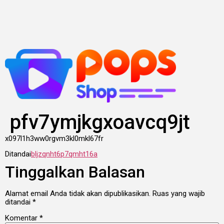
Lewati
ke
konten
pfv7ymjkgxoavcq9jt
x097l1h3ww0rgvm3kl0mkl67fr
Ditandai
bljzqnht6p7qmht16a
Tinggalkan Balasan
Alamat email Anda tidak akan dipublikasikan.
Ruas yang wajib
ditandai
*
Komentar
*