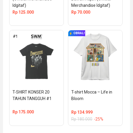
Idgitaf)
Merchandise Idgitaf)
Rp
125.000
Rp
70.000
OBRAL!
T-SHIRT KONSER 20 
T-shirt Mocca – Life in 
TAHUN TANGGUH #1
Bloom
Rp
175.000
Rp
134.999
Rp
180.000
-25%