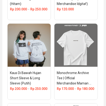
(Hitam)
Merchandise Idgitaf)
Rp
200.000
Rp
250.000
Rp
120.000
–
Kaus Di Bawah Hujan 
Monochrome Archive 
Short Sleeve & Long 
Tee | Official 
Sleeve (Putih)
Merchandise Maman 
Fvndy
Rp
200.000
Rp
250.000
Rp
170.000
Rp
180.000
–
–