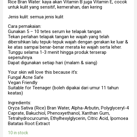
Rice Bran Water: kaya akan Vitamin B juga Vitamin E, cocok
untuk kulit yang sensitif, kemerahan, dan kering
Jenis kulit: semua jenis kulit
Cara pemakaian:
Gunakan 5 – 10 tetes serum ke telapak tangan.
Tekan perlahan telapak tangan ke wajah yang telah
dibersihkan lalu tepuk-tepuk wajah dengan gerakan ke luar &
ke atas sampai benar-benar merata ke wajah serta leher.
Tunggu selama 1-3 menit hingga produk terserap
sepenuhnya.
Dapat digunakan setiap hari (malam & siang)
Your skin will love this because it’s:
Fungal Acne Safe
Vegan Friendly
Suitable for Teenager (boleh dipakai dari umur 11 tahun
keatas)
Ingredients:
Oryza Sativa (Rice) Bran Water, Alpha-Arbutin, Polyglyceryl-4
Caprate, Bakuchiol, Phenoxyethanol, Xanthan Gum,
Tetrahydrocurcumin, Ethylhexylglycerin, Citric Acid, Ipomoea
Batatas Root Extract
10 in stock