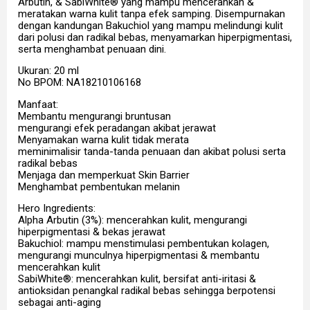
Arbutin, & SabiWhite® yang mampu mencerahkan &
meratakan warna kulit tanpa efek samping. Disempurnakan
dengan kandungan Bakuchiol yang mampu melindungi kulit
dari polusi dan radikal bebas, menyamarkan hiperpigmentasi,
serta menghambat penuaan dini.
Ukuran: 20 ml
No BPOM: NA18210106168
Manfaat:
Membantu mengurangi bruntusan
mengurangi efek peradangan akibat jerawat
Menyamakan warna kulit tidak merata
meminimalisir tanda-tanda penuaan dan akibat polusi serta
radikal bebas
Menjaga dan memperkuat Skin Barrier
Menghambat pembentukan melanin
Hero Ingredients:
Alpha Arbutin (3%): mencerahkan kulit, mengurangi
hiperpigmentasi & bekas jerawat
Bakuchiol: mampu menstimulasi pembentukan kolagen,
mengurangi munculnya hiperpigmentasi & membantu
mencerahkan kulit
SabiWhite®: mencerahkan kulit, bersifat anti-iritasi &
antioksidan penangkal radikal bebas sehingga berpotensi
sebagai anti-aging