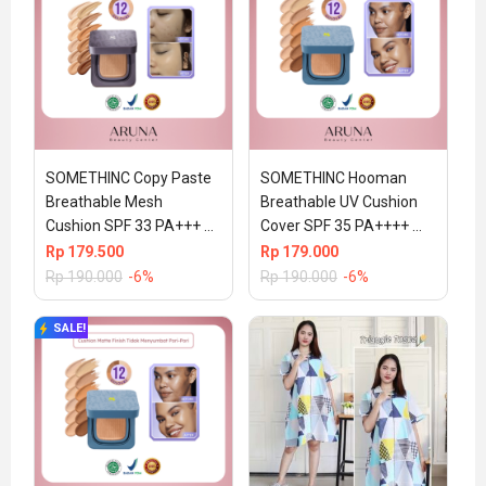
SOMETHINC Copy Paste 
SOMETHINC Hooman 
Breathable Mesh 
Breathable UV Cushion 
Cushion SPF 33 PA+++ 
Cover SPF 35 PA++++ 
15gr (100% ORIGINAL & 
15gr (100% ORIGINAL & 
Rp
179.500
Rp
179.000
BPOM) – Coco
BPOM) – N01 Nina
Rp
190.000
-6%
Rp
190.000
-6%
SALE!