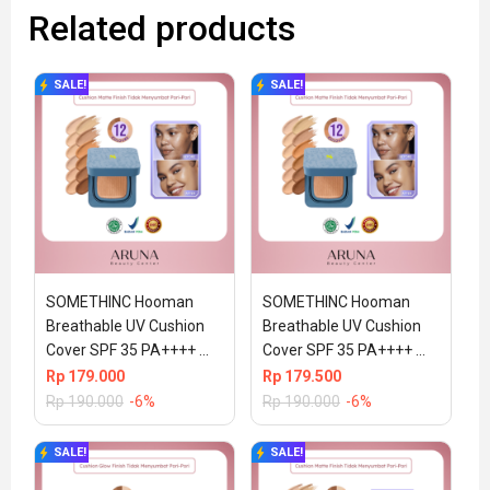
Related products
SALE!
SALE!
SOMETHINC Hooman 
SOMETHINC Hooman 
Breathable UV Cushion 
Breathable UV Cushion 
Cover SPF 35 PA++++ 
Cover SPF 35 PA++++ 
15gr (100% ORIGINAL & 
15gr W01 Bijoux (100% 
Rp
179.000
Rp
179.500
BPOM) – C01 Perle
ORIGINAL & BPOM)
Rp
190.000
-6%
Rp
190.000
-6%
SALE!
SALE!