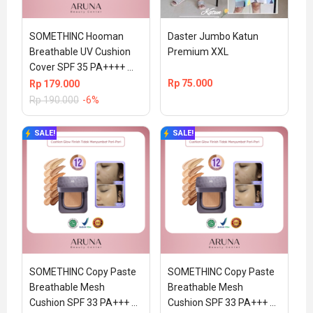
SOMETHINC Hooman 
Daster Jumbo Katun 
Breathable UV Cushion 
Premium XXL
Cover SPF 35 PA++++ 
15gr (100% ORIGINAL & 
Rp
75.000
Rp
179.000
BPOM)02CHARLOTTE
Rp
190.000
-6%
SALE!
SALE!
SOMETHINC Copy Paste 
SOMETHINC Copy Paste 
Breathable Mesh 
Breathable Mesh 
Cushion SPF 33 PA+++ 
Cushion SPF 33 PA+++ 