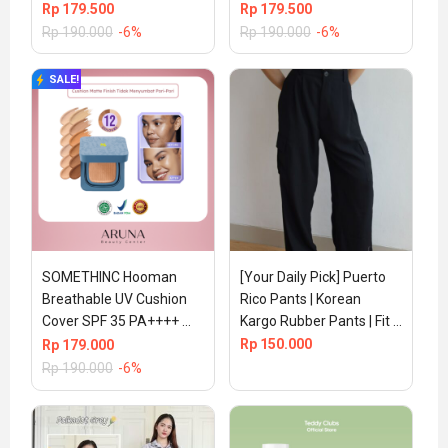
15gr (100% ORIGINAL & 
15gr (100% ORIGINAL & 
Rp
179.500
Rp
179.500
BPOM) – Serene
BPOM) – Perle
Rp
190.000
-6%
Rp
190.000
-6%
SALE!
SOMETHINC Hooman 
[Your Daily Pick] Puerto 
Breathable UV Cushion 
Rico Pants | Korean 
Cover SPF 35 PA++++ 
Kargo Rubber Pants | Fit 
15gr (100% ORIGINAL & 
to L+
Rp
150.000
Rp
179.000
BPOM) SERENE
Rp
190.000
-6%