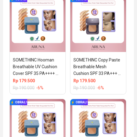
SOMETHINC Hooman 
SOMETHINC Copy Paste 
Breathable UV Cushion 
Breathable Mesh 
Cover SPF 35 PA++++ 
Cushion SPF 33 PA+++ 
15gr W01 Bijoux (100% 
15gr (100% ORIGINAL & 
Rp
179.500
Rp
179.500
ORIGINAL & BPOM)
BPOM) – Perle
Rp
190.000
-6%
Rp
190.000
-6%
OBRAL!
OBRAL!