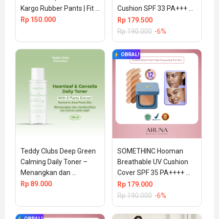
Kargo Rubber Pants | Fit 
Cushion SPF 33 PA+++ 
to L+
15gr (100% ORIGINAL & 
Rp
150.000
Rp
179.500
BPOM) – Serene
Rp
190.000
-6%
OBRAL!
Teddy Clubs Deep Green 
SOMETHINC Hooman 
Calming Daily Toner – 
Breathable UV Cushion 
Menangkan dan 
Cover SPF 35 PA++++ 
Menghidrasikan Kulit 
15gr (100% ORIGINAL & 
Rp
89.000
Rp
179.000
Sensitif
BPOM) – N01 Nina
Rp
190.000
-6%
OBRAL!