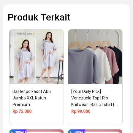
Produk Terkait
Daster polkadot Abu 
[Your Daily Pick] 
Jumbo XXL Katun 
Venezuela Top | Rib 
Premium
Knitwear | Basic Tshirt | 
Fit to L
Rp
75.000
Rp
99.000
OBRAL!
OBRAL!