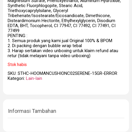
Magnesium Sulfate, Phenoxyethanol, Aluminum Hydroxide,
Synthetic Fluorphlogopite, Stearic Acid,
Triethoxycaprylylsilane, Glyceryl
Tribehenate/Isostearate/Eicosandioate, Dimethicone,
Disteardimonium Hectorite, Ethylhexylglycerin, Disodium
EDTA, BHT, Tocopherol, CI 77947, CI 77492, CI 77491, CI
77499
PENTING :
1. Semua produk yang kami jual Original 100% & BPOM
2. Di packing dengan bubble wrap tebal
3. Harap sertakan video unboxing untuk klaim refund atau
retur (tidak melayani tanpa video unboxing)
Stok habis
SKU:
STHC-HOOMANCUSHIONC02SERENE-15GR-ERROR
Kategori:
Lain-lain
Informasi Tambahan