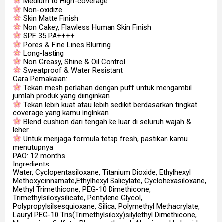
Medium to High-coverage
Non-oxidize
Skin Matte Finish
Non Cakey, Flawless Human Skin Finish
SPF 35 PA++++
Pores & Fine Lines Blurring
Long-lasting
Non Greasy, Shine & Oil Control
Sweatproof & Water Resistant
Cara Pemakaian:
Tekan mesh perlahan dengan puff untuk mengambil
jumlah produk yang diinginkan
Tekan lebih kuat atau lebih sedikit berdasarkan tingkat
coverage yang kamu inginkan
Blend cushion dari tengah ke luar di seluruh wajah &
leher
Untuk menjaga formula tetap fresh, pastikan kamu
menutupnya
PAO: 12 months
Ingredients:
Water, Cyclopentasiloxane, Titanium Dioxide, Ethylhexyl
Methoxycinnamate,Ethylhexyl Salicylate, Cyclohexasiloxane,
Methyl Trimethicone, PEG-10 Dimethicone,
Trimethylsiloxysilicate, Pentylene Glycol,
Polypropylsilsesquioxane, Silica, Polymethyl Methacrylate,
Lauryl PEG-10 Tris(Trimethylsiloxy)silylethyl Dimethicone,