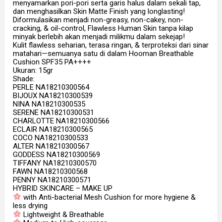
menyamarkan pori-pori serta garis halus dalam sekali tap,
dan menghasilkan Skin Matte Finish yang longlasting!
Diformulasikan menjadi non-greasy, non-cakey, non-
cracking, & oil-control, Flawless Human Skin tanpa kilap
minyak berlebih akan menjadi milikmu dalam sekejap!
Kulit flawless seharian, terasa ringan, & terproteksi dari sinar
matahari—semuanya satu di dalam Hooman Breathable
Cushion SPF35 PA++++
Ukuran: 15gr
Shade:
PERLE NA18210300564
BIJOUX NA18210300539
NINA NA18210300535
SERENE NA18210300531
CHARLOTTE NA18210300566
ECLAIR NA18210300565
COCO NA18210300533
ALTER NA18210300567
GODDESS NA18210300569
TIFFANY NA18210300570
FAWN NA18210300568
PENNY NA18210300571
HYBRID SKINCARE – MAKE UP
with Anti-bacterial Mesh Cushion for more hygiene &
less drying
Lightweight & Breathable