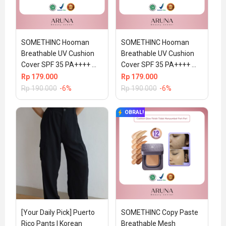
SOMETHINC Hooman 
SOMETHINC Hooman 
Breathable UV Cushion 
Breathable UV Cushion 
Cover SPF 35 PA++++ 
Cover SPF 35 PA++++ 
15gr (100% ORIGINAL & 
15gr (100% ORIGINAL & 
Rp
179.000
Rp
179.000
BPOM) – C01 Perle
BPOM)02CHARLOTTE
Rp
190.000
-6%
Rp
190.000
-6%
OBRAL!
[Your Daily Pick] Puerto 
SOMETHINC Copy Paste 
Rico Pants | Korean 
Breathable Mesh 