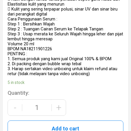
Elastisitas kulit yang menurun
 Kulit yang sering terpapar polusi, sinar UV dan sinar biru
dari perangkat digital
Cara Penggunaan Serum :
Step 1 : Bersihkan Wajah
Step 2 : Tuangan Cairan Serum ke Telapak Tangan
Step 3 : Usap merata ke Seluruh Wajah hingga leher dan pijat
lembut hingga meresap
Volume 20 ml
BPOM NA18211901226
PENTING :
1. Semua produk yang kami jual Original 100% & BPOM
2. Di packing dengan bubble wrap tebal
3. Harap sertakan video unboxing untuk klaim refund atau
retur (tidak melayani tanpa video unboxing)
5 in stock
Quantity:
-
+
Add to cart