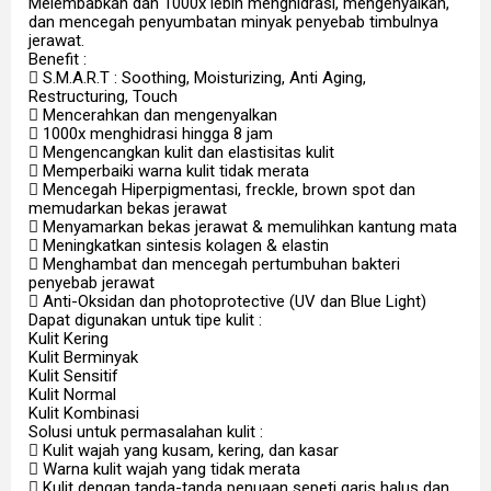
Melembabkan dan 1000x lebih menghidrasi, mengenyalkan,
dan mencegah penyumbatan minyak penyebab timbulnya
jerawat.
Benefit :
 S.M.A.R.T : Soothing, Moisturizing, Anti Aging,
Restructuring, Touch
 Mencerahkan dan mengenyalkan
 1000x menghidrasi hingga 8 jam
 Mengencangkan kulit dan elastisitas kulit
 Memperbaiki warna kulit tidak merata
 Mencegah Hiperpigmentasi, freckle, brown spot dan
memudarkan bekas jerawat
 Menyamarkan bekas jerawat & memulihkan kantung mata
 Meningkatkan sintesis kolagen & elastin
 Menghambat dan mencegah pertumbuhan bakteri
penyebab jerawat
 Anti-Oksidan dan photoprotective (UV dan Blue Light)
Dapat digunakan untuk tipe kulit :
Kulit Kering
Kulit Berminyak
Kulit Sensitif
Kulit Normal
Kulit Kombinasi
Solusi untuk permasalahan kulit :
 Kulit wajah yang kusam, kering, dan kasar
 Warna kulit wajah yang tidak merata
 Kulit dengan tanda-tanda penuaan sepeti garis halus dan