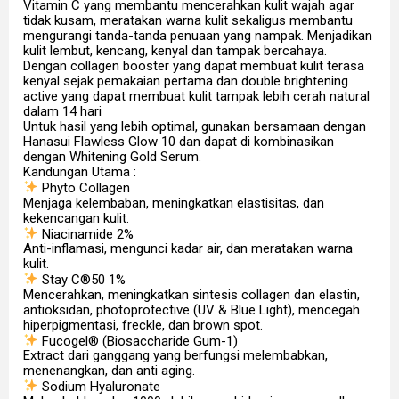
Vitamin C yang membantu mencerahkan kulit wajah agar
tidak kusam, meratakan warna kulit sekaligus membantu
mengurangi tanda-tanda penuaan yang nampak. Menjadikan
kulit lembut, kencang, kenyal dan tampak bercahaya.
Dengan collagen booster yang dapat membuat kulit terasa
kenyal sejak pemakaian pertama dan double brightening
active yang dapat membuat kulit tampak lebih cerah natural
dalam 14 hari
Untuk hasil yang lebih optimal, gunakan bersamaan dengan
Hanasui Flawless Glow 10 dan dapat di kombinasikan
dengan Whitening Gold Serum.
Kandungan Utama :
Phyto Collagen
Menjaga kelembaban, meningkatkan elastisitas, dan
kekencangan kulit.
Niacinamide 2%
Anti-inflamasi, mengunci kadar air, dan meratakan warna
kulit.
Stay C®50 1%
Mencerahkan, meningkatkan sintesis collagen dan elastin,
antioksidan, photoprotective (UV & Blue Light), mencegah
hiperpigmentasi, freckle, dan brown spot.
Fucogel® (Biosaccharide Gum-1)
Extract dari ganggang yang berfungsi melembabkan,
menenangkan, dan anti aging.
Sodium Hyaluronate