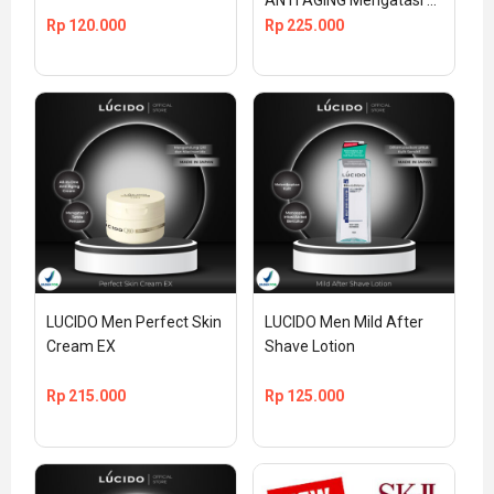
ANTI AGING Mengatasi 
Kerutan Wajah
Rp
120.000
Rp
225.000
LUCIDO Men Perfect Skin 
LUCIDO Men Mild After 
Cream EX
Shave Lotion
Rp
215.000
Rp
125.000