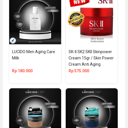
LUCIDO Men Aging Care 
SK-II SK2 SKII Skinpower 
Milk
Cream 15gr / Skin Power 
Cream Anti Aging
Rp
180.000
Rp
575.000