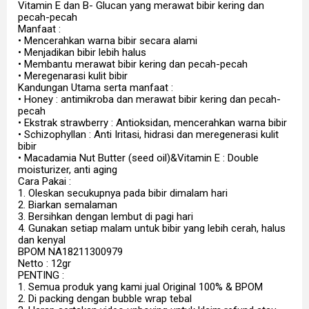
Vitamin E dan B- Glucan yang merawat bibir kering dan
pecah-pecah
Manfaat :
• Mencerahkan warna bibir secara alami
• Menjadikan bibir lebih halus
• Membantu merawat bibir kering dan pecah-pecah
• Meregenarasi kulit bibir
Kandungan Utama serta manfaat :
• Honey : antimikroba dan merawat bibir kering dan pecah-
pecah
• Ekstrak strawberry : Antioksidan, mencerahkan warna bibir
• Schizophyllan : Anti Iritasi, hidrasi dan meregenerasi kulit
bibir
• Macadamia Nut Butter (seed oil)&Vitamin E : Double
moisturizer, anti aging
Cara Pakai :
1. Oleskan secukupnya pada bibir dimalam hari
2. Biarkan semalaman
3. Bersihkan dengan lembut di pagi hari
4. Gunakan setiap malam untuk bibir yang lebih cerah, halus
dan kenyal
BPOM NA18211300979
Netto : 12gr
PENTING :
1. Semua produk yang kami jual Original 100% & BPOM
2. Di packing dengan bubble wrap tebal