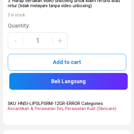
3. Harap sertakan video unboxing untuk klaim refund atau
retur (tidak melayani tanpa video unboxing)
5 in stock
Quantity:
-
+
Add to cart
Beli Langsung
SKU:
HNSI-LIPSLPSRM-12GR-ERROR
Categories:
Kecantikan & Perawatan Diri
,
Perawatan Kulit (Skincare)