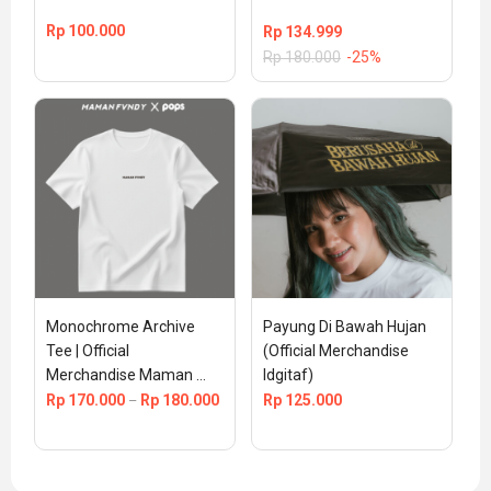
Rp
100.000
Rp
134.999
Rp
180.000
-25%
Monochrome Archive 
Payung Di Bawah Hujan 
Tee | Official 
(Official Merchandise 
Merchandise Maman 
Idgitaf)
Fvndy
Rp
170.000
Rp
180.000
Rp
125.000
–