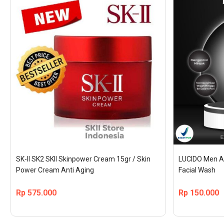
SK-II SK2 SKII Skinpower Cream 15gr / Skin 
LUCIDO Men Ag
Power Cream Anti Aging
Facial Wash
Rp
575.000
Rp
150.000