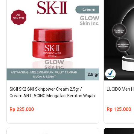
SK-II SK2 SKII Skinpower Cream 2,5gr / 
LUCIDO Men Ha
Cream ANTI AGING Mengatasi Kerutan Wajah
Rp
225.000
Rp
125.000