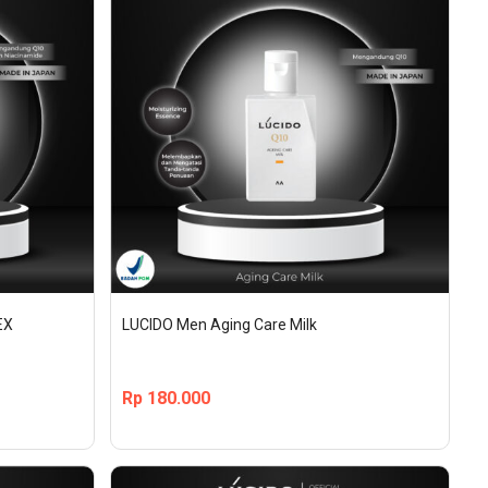
EX
LUCIDO Men Aging Care Milk
Rp
180.000