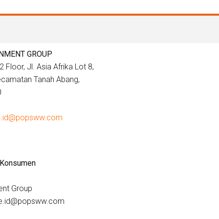
INMENT GROUP
 Floor, Jl. Asia Afrika Lot 8,
Kecamatan Tanah Abang,
0
e.id@popsww.com
 Konsumen
ent Group
are.id@popsww.com