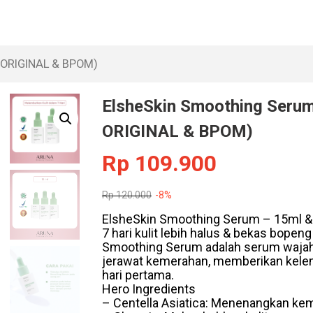
% ORIGINAL & BPOM)
ElsheSkin Smoothing Serum 
ORIGINAL & BPOM)
Rp
109.900
Rp
120.000
-8%
ElsheSkin Smoothing Serum – 15ml & 
7 hari kulit lebih halus & bekas bo
Smoothing Serum adalah serum wajah
jerawat kemerahan, memberikan kele
hari pertama.
Hero Ingredients
– Centella Asiatica: Menenangkan kem