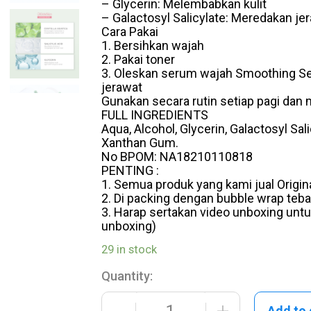
– Glycerin: Melembabkan kulit
– Galactosyl Salicylate: Meredakan 
Cara Pakai
1. Bersihkan wajah
2. Pakai toner
3. Oleskan serum wajah Smoothing Ser
jerawat
Gunakan secara rutin setiap pagi dan 
FULL INGREDIENTS
Aqua, Alcohol, Glycerin, Galactosyl Sali
Xanthan Gum.
No BPOM: NA18210110818
PENTING :
1. Semua produk yang kami jual Origi
2. Di packing dengan bubble wrap teba
3. Harap sertakan video unboxing untuk
unboxing)
29 in stock
Quantity:
-
+
Add to 