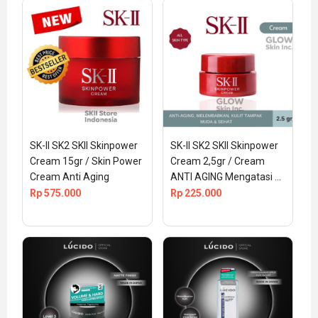
SK-II SK2 SKII Skinpower 
SK-II SK2 SKII Skinpower 
Cream 15gr / Skin Power 
Cream 2,5gr / Cream 
Cream Anti Aging
ANTI AGING Mengatasi 
Kerutan Wajah
Rp
575.000
Rp
225.000