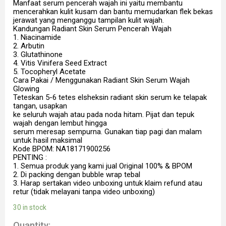
Manfaat serum pencerah wajah ini yaitu membantu
mencerahkan kulit kusam dan bantu memudarkan flek bekas
jerawat yang menganggu tampilan kulit wajah.
Kandungan Radiant Skin Serum Pencerah Wajah
1. Niacinamide
2. Arbutin
3. Glutathinone
4. Vitis Vinifera Seed Extract
5. Tocopheryl Acetate
Cara Pakai / Menggunakan Radiant Skin Serum Wajah
Glowing
Teteskan 5-6 tetes elsheksin radiant skin serum ke telapak
tangan, usapkan
ke seluruh wajah atau pada noda hitam. Pijat dan tepuk
wajah dengan lembut hingga
serum meresap sempurna. Gunakan tiap pagi dan malam
untuk hasil maksimal
Kode BPOM: NA18171900256
PENTING :
1. Semua produk yang kami jual Original 100% & BPOM
2. Di packing dengan bubble wrap tebal
3. Harap sertakan video unboxing untuk klaim refund atau
retur (tidak melayani tanpa video unboxing)
30 in stock
Quantity: