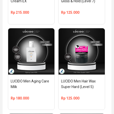
Cream EX
Gloss & Hold (Level 7)
Rp
215.000
Rp
125.000
LUCIDO Men Aging Care 
LUCIDO Men Hair Wax 
Milk
Super Hard (Level 5)
Rp
180.000
Rp
125.000