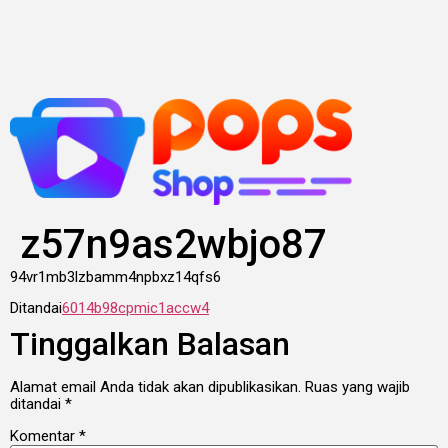
Lewati
ke
konten
z57n9as2wbjo87
94vr1mb3lzbamm4npbxz14qfs6
Ditandai
6014b98cpmic1accw4
Tinggalkan Balasan
Alamat email Anda tidak akan dipublikasikan.
Ruas yang wajib
ditandai
*
Komentar
*