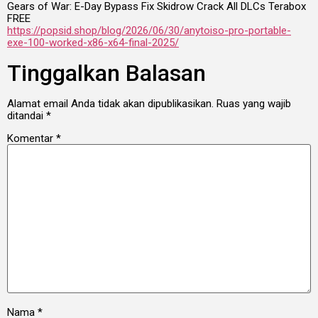
Gears of War: E-Day Bypass Fix Skidrow Crack All DLCs Terabox
FREE
https://popsid.shop/blog/2026/06/30/anytoiso-pro-portable-
exe-100-worked-x86-x64-final-2025/
Tinggalkan Balasan
Alamat email Anda tidak akan dipublikasikan.
Ruas yang wajib
ditandai
*
Komentar
*
Nama
*