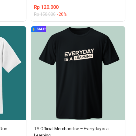
Rp
120.000
Rp
150.000
-20%
SALE!
aRun
TS Official Merchandise – Everyday is a 
Learning