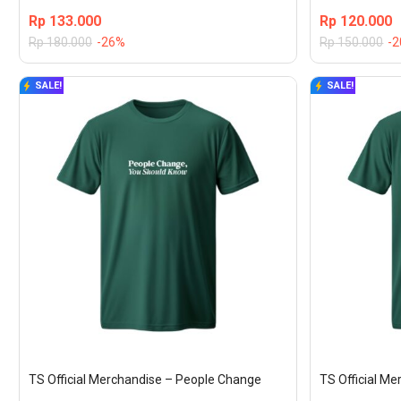
Rp
133.000
Rp
120.000
Rp
180.000
-26%
Rp
150.000
-
SALE!
SALE!
TS Official Merchandise – People Change
TS Official M