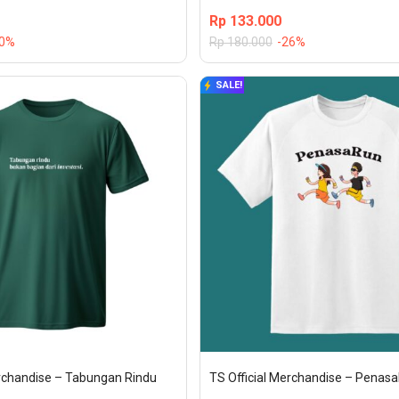
Rp
133.000
20%
Rp
180.000
-26%
SALE!
erchandise – Tabungan Rindu
TS Official Merchandise – Penas