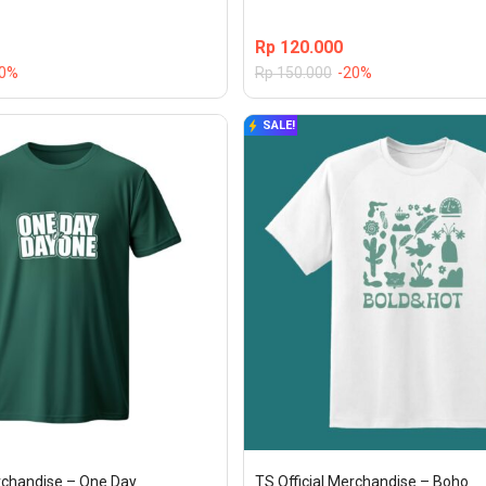
Rp
120.000
20%
Rp
150.000
-20%
SALE!
erchandise – One Day
TS Official Merchandise – Boho