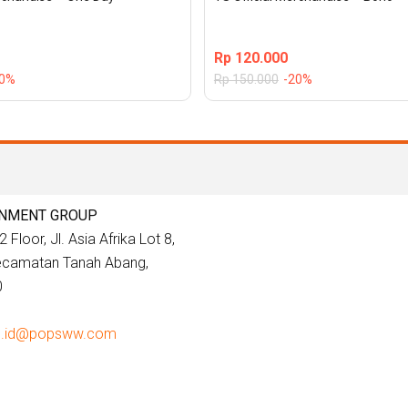
Rp
120.000
20%
Rp
150.000
-20%
INMENT GROUP
 Floor, Jl. Asia Afrika Lot 8,
Kecamatan Tanah Abang,
0
e.id@popsww.com