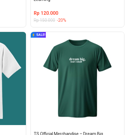
Rp
120.000
Rp
150.000
-20%
SALE!
TS Official Merchandise – Dream Big