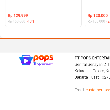
Rp
129.999
Rp
120.000
Rp
150.000
-13%
Rp
150.000
-
PT POPS ENTERTA
Sentral Senayan 2, 12
Kelurahan Gelora, 
Jakarta Pusat 1027
Email:
customercar