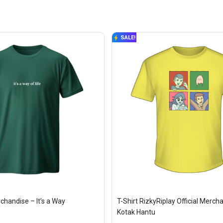
SALE!
rchandise – It’s a Way
T-Shirt RizkyRiplay Official Mercha
Kotak Hantu