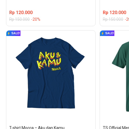
Rp
120.000
Rp
120.000
Rp
150.000
-20%
Rp
150.000
-
SALE!
SALE!
T-shirt Mocca – Aku dan Kamu
TS Official M