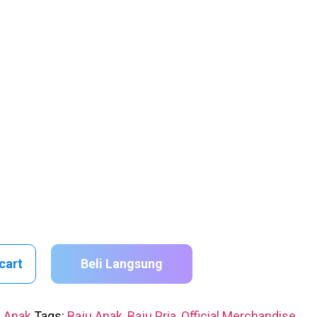
cart
Beli Langsung
n Anak
Tags:
Baju Anak
,
Baju Pria
,
Official Merchandise