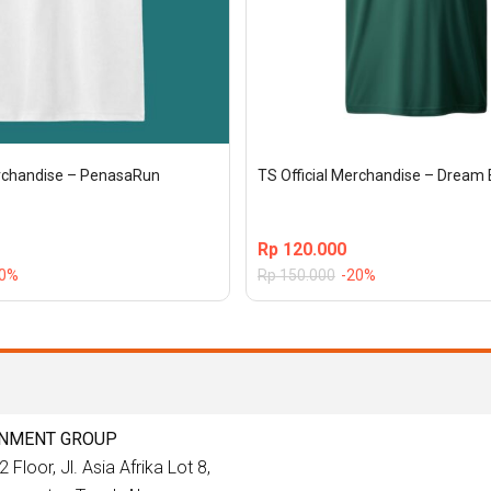
erchandise – PenasaRun
TS Official Merchandise – Dream 
Rp
120.000
20%
Rp
150.000
-20%
INMENT GROUP
 Floor, Jl. Asia Afrika Lot 8,