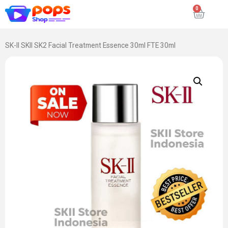
SK-II SKII SK2 Facial Treatment Essence 30ml FTE 30ml