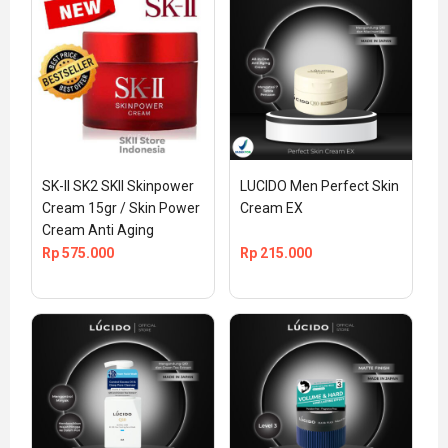
SK-II SK2 SKII Skinpower 
LUCIDO Men Perfect Skin 
Cream 15gr / Skin Power 
Cream EX
Cream Anti Aging
Rp
575.000
Rp
215.000