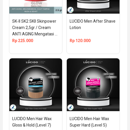
SK-II SK2 SKII Skinpower 
LUCIDO Men After Shave 
Cream 2,5gr / Cream 
Lotion
ANTI AGING Mengatasi 
Kerutan Wajah
Rp
225.000
Rp
120.000
LUCIDO Men Hair Wax 
LUCIDO Men Hair Wax 
Gloss & Hold (Level 7)
Super Hard (Level 5)