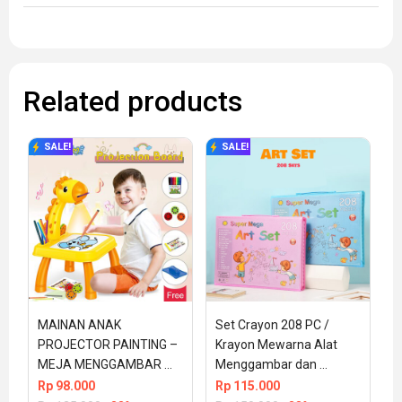
Related products
SALE!
SALE!
MAINAN ANAK 
Set Crayon 208 PC / 
PROJECTOR PAINTING – 
Krayon Mewarna Alat 
MEJA MENGGAMBAR 
Menggambar dan 
LUKISAN Meja Belajar 
Mewarnai Anak
Rp
98.000
Rp
115.000