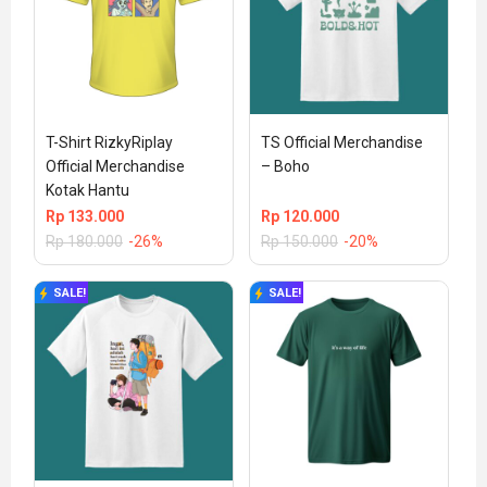
T-Shirt RizkyRiplay 
TS Official Merchandise 
Official Merchandise 
– Boho
Kotak Hantu
Rp
133.000
Rp
120.000
Rp
180.000
-26%
Rp
150.000
-20%
SALE!
SALE!