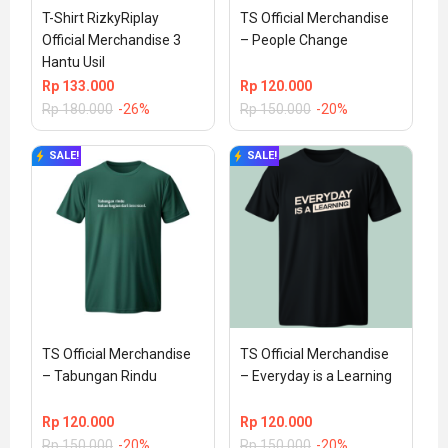
T-Shirt RizkyRiplay 
TS Official Merchandise 
Official Merchandise 3 
– People Change
Hantu Usil
Rp
133.000
Rp
120.000
Rp
180.000
-26%
Rp
150.000
-20%
SALE!
SALE!
TS Official Merchandise 
TS Official Merchandise 
– Tabungan Rindu
– Everyday is a Learning
Rp
120.000
Rp
120.000
Rp
150.000
-20%
Rp
150.000
-20%