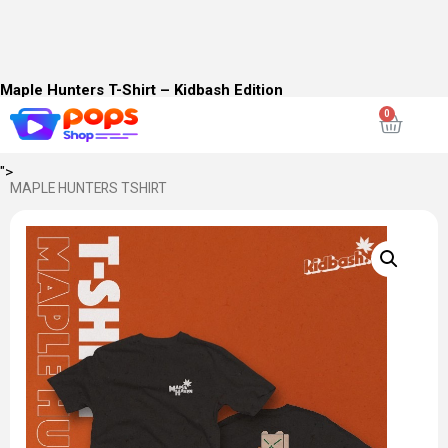
Maple Hunters T-Shirt – Kidbash Edition
Kaos hitam dengan desain karakter lucu
Maple Haven
!
Sisi depan tampil minimalis dengan logo "Maple Haven", dan sisi
belakang dengan 3 karakter lucu Maple Haven.
">
MAPLE HUNTERS TSHIRT