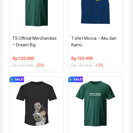
TS Official Merchandise 
T-shirt Mocca – Aku dan 
– Dream Big
Kamu
Rp
120.000
Rp
129.999
Rp
150.000
-20%
Rp
150.000
-13%
SALE!
SALE!