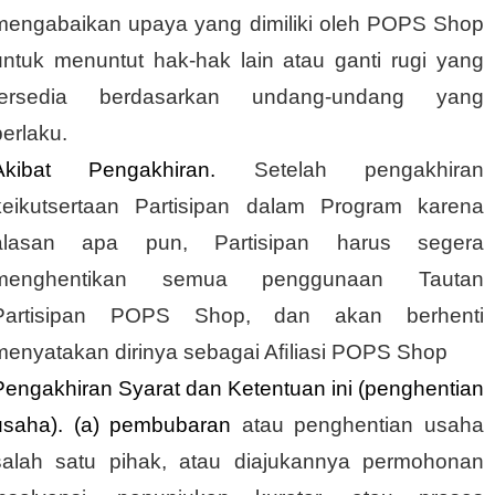
mengabaikan upaya yang dimiliki oleh POPS Shop
untuk menuntut hak-hak lain atau ganti rugi yang
tersedia berdasarkan undang-undang yang
berlaku.
Akibat Pengakhiran.
Setelah pengakhiran
keikutsertaan Partisipan dalam Program karena
alasan apa pun, Partisipan harus segera
menghentikan semua penggunaan Tautan
Partisipan POPS Shop, dan akan berhenti
menyatakan dirinya sebagai Aﬁliasi POPS Shop
Pengakhiran Syarat dan Ketentuan ini (penghentian
usaha). (a) pembubaran
atau penghentian usaha
salah satu pihak, atau diajukannya permohonan