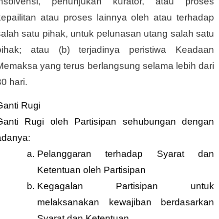
insolvensi, penunjukan kurator, atau proses
kepailitan atau proses lainnya oleh atau terhadap
salah satu pihak, untuk pelunasan utang salah satu
pihak; atau (b) terjadinya peristiwa Keadaan
Memaksa yang terus berlangsung selama lebih dari
0 hari.
Ganti Rugi
Ganti Rugi oleh Partisipan sehubungan dengan
adanya:
Pelanggaran terhadap Syarat dan
Ketentuan oleh Partisipan
Kegagalan Partisipan untuk
melaksanakan kewajiban berdasarkan
Syarat dan Ketentuan