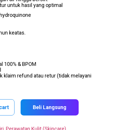
ur untuk hasil yang optimal
 hydroquinone
hun keatas.
nal 100% & BPOM
l
 klaim refund atau retur (tidak melayani
cart
Beli Langsung
ri
,
Perawatan Kulit (Skincare)