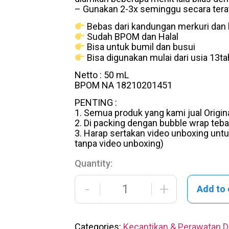
– Gunakan 2-3x seminggu secara terat
Bebas dari kandungan merkuri dan
Sudah BPOM dan Halal
Bisa untuk bumil dan busui
Bisa digunakan mulai dari usia 13ta
Netto : 50 mL
BPOM NA 18210201451
PENTING :
1. Semua produk yang kami jual Origi
2. Di packing dengan bubble wrap teba
3. Harap sertakan video unboxing untuk
tanpa video unboxing)
Quantity:
-
+
Add to 
Categories:
Kecantikan & Perawatan Di