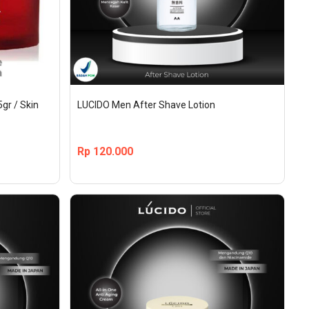
r / Skin 
LUCIDO Men After Shave Lotion
Rp
120.000