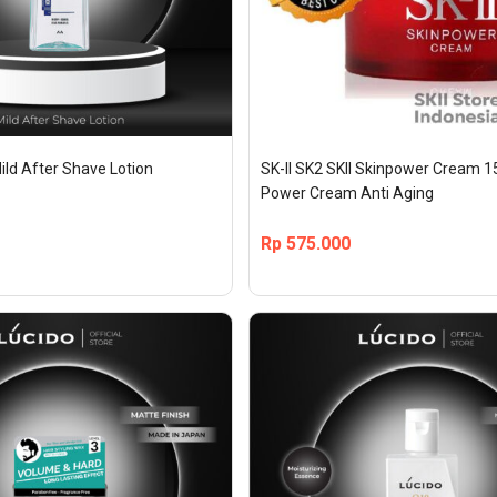
ld After Shave Lotion
SK-II SK2 SKII Skinpower Cream 15g
Power Cream Anti Aging
Rp
575.000