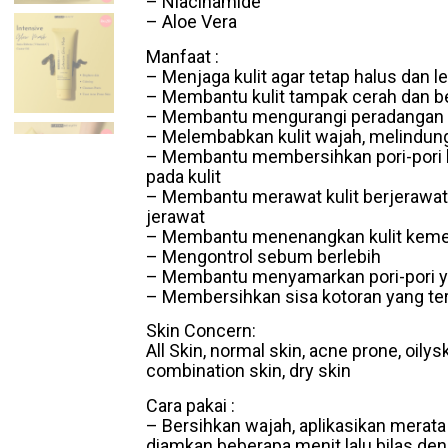
– Niacinamide
– Aloe Vera
Manfaat :
– Menjaga kulit agar tetap halus dan l
– Membantu kulit tampak cerah dan b
– Membantu mengurangi peradangan p
– Melembabkan kulit wajah, melindungi 
– Membantu membersihkan pori-pori k
pada kulit
– Membantu merawat kulit berjerawat 
jerawat
– Membantu menenangkan kulit kemera
– Mengontrol sebum berlebih
– Membantu menyamarkan pori-pori y
– Membersihkan sisa kotoran yang ter
Skin Concern:
All Skin, normal skin, acne prone, oilysk
combination skin, dry skin
Cara pakai :
– Bersihkan wajah, aplikasikan merata 
diamkan beberapa menit lalu bilas deng