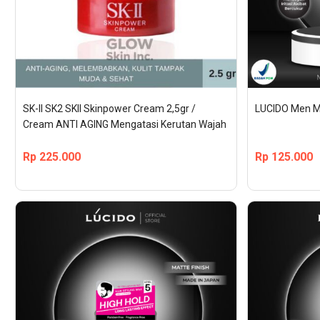
SK-II SK2 SKII Skinpower Cream 2,5gr / 
LUCIDO Men Mi
Cream ANTI AGING Mengatasi Kerutan Wajah
Rp
225.000
Rp
125.000